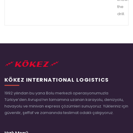
the
drill.
KÖKEZ INTERNATIONAL LOGISTICS
1992 yılından bu yana Bolu merkezli operasyonumuzla
Türkiye’den Avrupa’nın tamamına uzanan karayolu, denizyolu,
havayolu ve minivan express çözümleri sunuyoruz. Yükleriniz için
güvenilir, şeffaf ve zamanında teslimat odaklı çalışıyoruz.