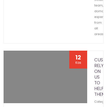
team,
domain
experts
from
all
areas
12
CUST
Kas
RELY
ON
US
TO
HELP
THEM
Categor