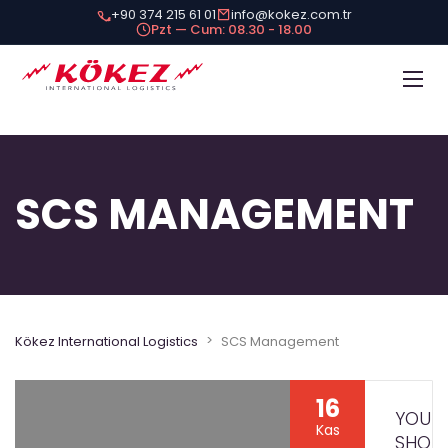
+90 374 215 61 01
info@kokez.com.tr
Pzt — Cum: 08.30 - 18.00
SCS MANAGEMENT
>
Kökez International Logistics
SCS Management
16
YOUR
Kas
SHOR