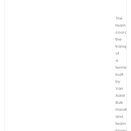
The
team
coordin
the
transpo
of
a
termina
built
by
Van
Aalst
Bulk
Handlin
and
team
knows