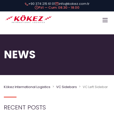
+90 374 215 61 01
info@kokez.com.tr
Pzt — Cum: 08.30 - 18.00
NEWS
>
>
Kökez International Logistics
VC Sidebars
VC Left Sidebar
RECENT POSTS