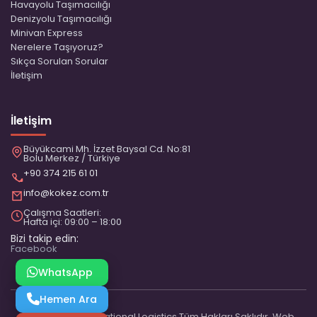
Havayolu Taşımacılığı
Denizyolu Taşımacılığı
Minivan Express
Nerelere Taşıyoruz?
Sıkça Sorulan Sorular
İletişim
İletişim
Büyükcami Mh. İzzet Baysal Cd. No:81
Bolu Merkez / Türkiye
+90 374 215 61 01
info@kokez.com.tr
Çalışma Saatleri:
Hafta içi: 09:00 – 18:00
Bizi takip edin:
Facebook
WhatsApp
Hemen Ara
2025 Kökez International Logistics Tüm Hakları Saklıdır. Web