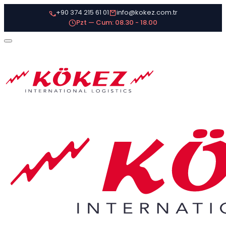
+90 374 215 61 01
info@kokez.com.tr
Pzt — Cum: 08.30 - 18.00