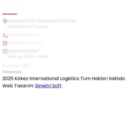
İletişim
Büyükcami Mh. İzzet Baysal Cd. No:81
Bolu Merkez / Türkiye
+90 374 215 61 01
info@kokez.com.tr
Çalışma Saatleri:
Hafta içi: 09:00 – 18:00
Bizi takip edin:
Facebook
2025 Kökez International Logistics Tüm Hakları Saklıdır.
Web Tasarım:
Simetri Soft